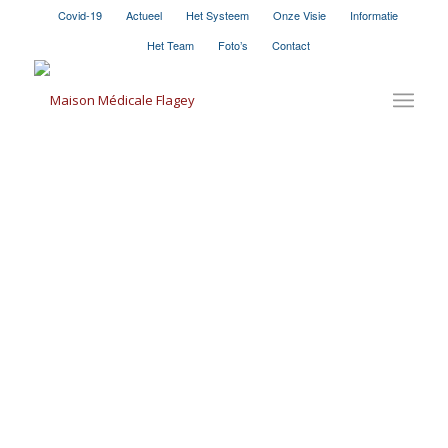
Covid-19
Actueel
Het Systeem
Onze Visie
Informatie
Het Team
Foto’s
Contact